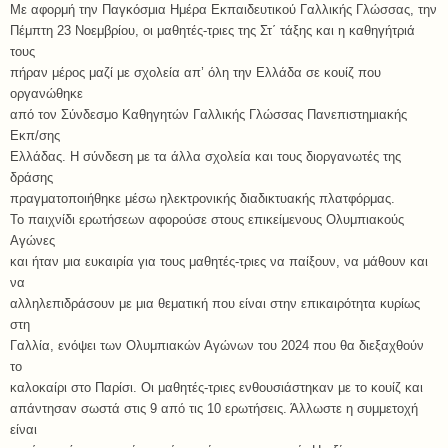
Με αφορμή την Παγκόσμια Ημέρα Εκπαιδευτικού Γαλλικής Γλώσσας, την
Πέμπτη 23 Νοεμβρίου, οι μαθητές-τριες της Στ΄ τάξης και η καθηγήτριά
τους
πήραν μέρος μαζί με σχολεία απ’ όλη την Ελλάδα σε κουίζ που
οργανώθηκε
από τον Σύνδεσμο Καθηγητών Γαλλικής Γλώσσας Πανεπιστημιακής
Εκπ/σης
Ελλάδας. Η σύνδεση με τα άλλα σχολεία και τους διοργανωτές της
δράσης
πραγματοποιήθηκε μέσω ηλεκτρονικής διαδικτυακής πλατφόρμας.
Το παιχνίδι ερωτήσεων αφορούσε στους επικείμενους Ολυμπιακούς
Αγώνες
και ήταν μια ευκαιρία για τους μαθητές-τριες να παίξουν, να μάθουν και
να
αλληλεπιδράσουν με μια θεματική που είναι στην επικαιρότητα κυρίως
στη
Γαλλία, ενόψει των Ολυμπιακών Αγώνων του 2024 που θα διεξαχθούν
το
καλοκαίρι στο Παρίσι. Οι μαθητές-τριες ενθουσιάστηκαν με το κουίζ και
απάντησαν σωστά στις 9 από τις 10 ερωτήσεις. Άλλωστε η συμμετοχή
είναι