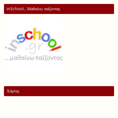
inSchool…Μαθαίνω παίζοντας
Χάρτης